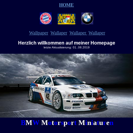
HOME
Wallpaper
Wallaper
Wallaper
Wallaper
Herzlich willkommen auf meiner Homepage
letzte Aktualisierung: 01..08.2019
B
M
W
M
o
t
o
r
s
p
o
r
t
M
i
n
i
a
t
u
r
e
n