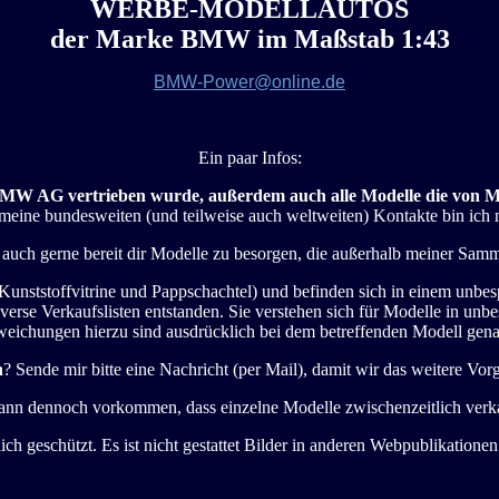
WERBE-MODELLAUTOS
der Marke BMW im Maßstab 1:43
BMW-Power@online.de
Ein paar Infos:
ie BMW AG vertrieben wurde, außerdem auch alle Modelle die von 
meine bundesweiten (und teilweise auch weltweiten) Kontakte bin ich 
ch auch gerne bereit dir Modelle zu besorgen, die außerhalb meiner Sa
 Kunststoffvitrine und Pappschachtel) und befinden sich in einem unbes
rse Verkaufslisten entstanden. Sie verstehen sich für Modelle in unbe
eichungen hierzu sind ausdrücklich bei dem betreffenden Modell gena
n
? Sende mir bitte eine Nachricht (per Mail), damit wir das weitere V
 kann dennoch vorkommen, dass einzelne Modelle zwischenzeitlich verka
lich geschützt. Es ist nicht gestattet Bilder in anderen Webpublikatione