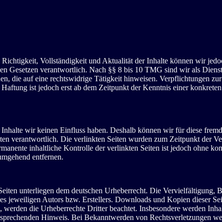
die Richtigkeit, Vollständigkeit und Aktualität der Inhalte können wir
n Gesetzen verantwortlich. Nach §§ 8 bis 10 TMG sind wir als Dienstean
, die auf eine rechtswidrige Tätigkeit hinweisen. Verpflichtungen z
e Haftung ist jedoch erst ab dem Zeitpunkt der Kenntnis einer konkre
n Inhalte wir keinen Einfluss haben. Deshalb können wir für diese fre
 Seiten verantwortlich. Die verlinkten Seiten wurden zum Zeitpunkt der
manente inhaltliche Kontrolle der verlinkten Seiten ist jedoch ohne ko
umgehend entfernen.
n Seiten unterliegen dem deutschen Urheberrecht. Die Vervielfältigung,
 jeweiligen Autors bzw. Erstellers. Downloads und Kopien dieser Seite
n, werden die Urheberrechte Dritter beachtet. Insbesondere werden Inhal
tsprechenden Hinweis. Bei Bekanntwerden von Rechtsverletzungen wer